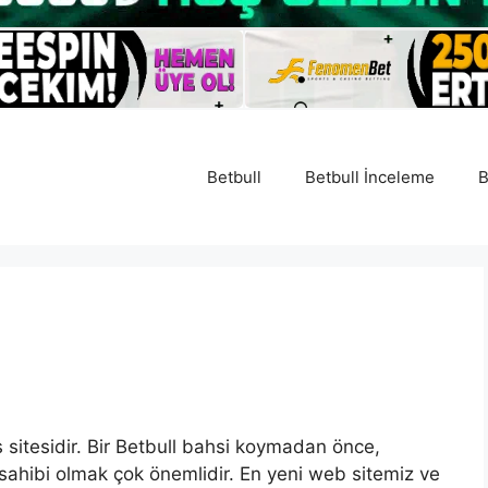
Betbull
Betbull İnceleme
B
 sitesidir. Bir Betbull bahsi koymadan önce,
 sahibi olmak çok önemlidir. En yeni web sitemiz ve