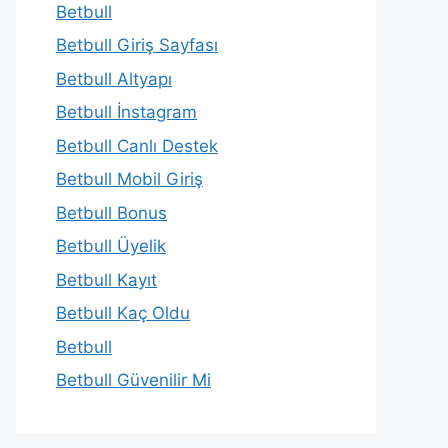
Betbull
Betbull Giriş Sayfası
Betbull Altyapı
Betbull İnstagram
Betbull Canlı Destek
Betbull Mobil Giriş
Betbull Bonus
Betbull Üyelik
Betbull Kayıt
Betbull Kaç Oldu
Betbull
Betbull Güvenilir Mi