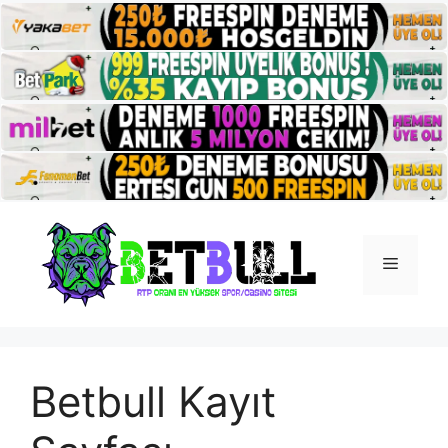
İçeriğe
atla
Menü
Betbull Kayıt