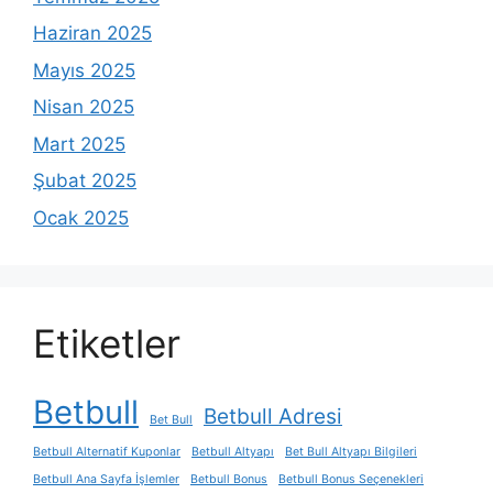
Haziran 2025
Mayıs 2025
Nisan 2025
Mart 2025
Şubat 2025
Ocak 2025
Etiketler
Betbull
Betbull Adresi
Bet Bull
Betbull Alternatif Kuponlar
Betbull Altyapı
Bet Bull Altyapı Bilgileri
Betbull Ana Sayfa İşlemler
Betbull Bonus
Betbull Bonus Seçenekleri