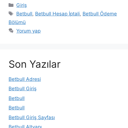
Kategoriler
Giriş
Etiketler
Betbull
,
Betbull Hesap İptali
,
Betbull Ödeme
Bölümü
Yorum yap
Son Yazılar
Betbull Adresi
Betbull Giriş
Betbull
Betbull
Betbull Giriş Sayfası
Betbull Altyapı