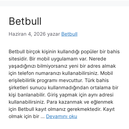
Betbull
Haziran 4, 2026
yazar
Betbull
Betbull birçok kişinin kullandığı popüler bir bahis
sitesidir. Bir mobil uygulamam var. Nerede
yaşadığınızı bilmiyorsanız yeni bir adres almak
için telefon numaranızı kullanabilirsiniz. Mobil
erişilebilirlik programı mevcuttur. Türk bahis
şirketleri sunucu kullanmadığından ortalama bir
kişi banlanabilir. Giriş yapmak için aynı adresi
kullanabilirsiniz. Para kazanmak ve eğlenmek
için Betbull kayıt olmanız gerekmektedir. Kayıt
olmak için bir …
Devamını oku