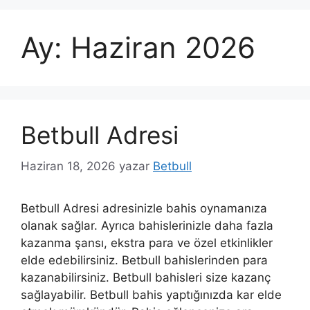
Ay:
Haziran 2026
Betbull Adresi
Haziran 18, 2026
yazar
Betbull
Betbull Adresi adresinizle bahis oynamanıza
olanak sağlar. Ayrıca bahislerinizle daha fazla
kazanma şansı, ekstra para ve özel etkinlikler
elde edebilirsiniz. Betbull bahislerinden para
kazanabilirsiniz. Betbull bahisleri size kazanç
sağlayabilir. Betbull bahis yaptığınızda kar elde