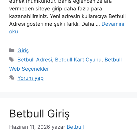
etmek mümkündür. Bahis eğlencenize ara
vermeden siteye girip daha fazla para
kazanabilirsiniz. Yeni adresin kullanıcıya Betbull
Adresi gösterilme şekli farklı. Daha …
Devamını
oku
Kategoriler
Giriş
Etiketler
Betbull Adresi
,
Betbull Kart Oyunu
,
Betbull
Web Seçenekler
Yorum yap
Betbull Giriş
Haziran 11, 2026
yazar
Betbull